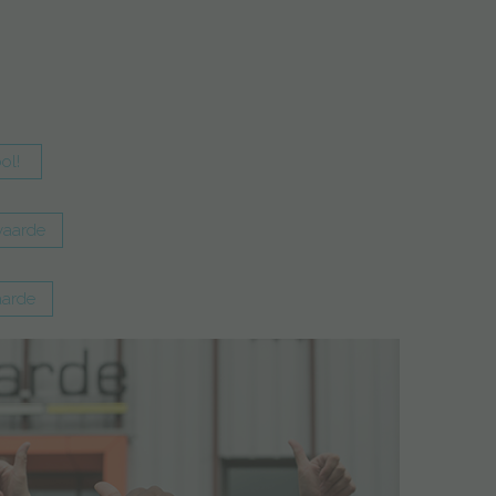
ool!
waarde
arde