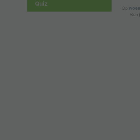
Quiz
Op
woen
Ben 