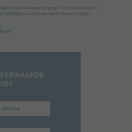
ijken voor leerlingen uit groep 7 en 8 en hun ouders.
en
ontdek
wat wij jou allemaal te bieden hebben!
n
00 uur
MEERWAARDE
UIS?
r en hoe