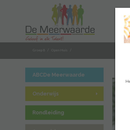
/
/
Groep 8
Open Huis
ABCDe Meerwaarde
He
Onderwijs
Rondleiding