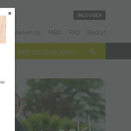
INLOGGEN
en
Werken bij
MBO
PrO
Bedrijf
 op