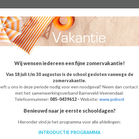
Algemeen
Groep 8
Ouders
Leerling
o
m
e
Wij wensen iedereen een fijne zomervakantie!
Van 18 juli t/m 30 augustus is de school gesloten vanwege de
zomervakantie.
eft u ons in deze periode nodig voor een noodgeval? Neem dan contact
met het samenwerkingsverband Barneveld-Veenendaal:
Telefoonnummer:
085-0439612 -
Website:
www.pobv.nl
Benieuwd naar je eerste schooldagen?
Hieronder vind je het programma voor alle afdelingen:
INTRODUCTIE PROGRAMMA