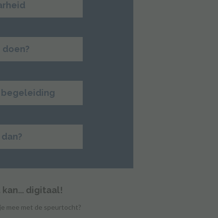
arheid
e doen?
n begeleiding
 dan?
an... digitaal!
e je mee met de speurtocht?