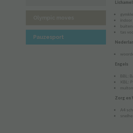
Lichamel
gymk
l
Olympic moves
indoor
buite
tas voo
Pauzesport
Nederla
woorde
Engels
BBL: B
KBL: P
multom
Zorg en 
A4 schr
snelhe