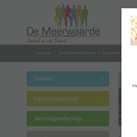
/
/
/
Leerlingen
Schoolbenodigdheden
Zorg en Welzijn
Talent
He
Leerlingenraad
Vervolgonderwijs