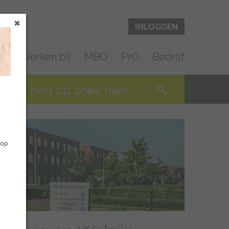
INLOGGEN
en
Werken bij
MBO
PrO
Bedrijf
 op