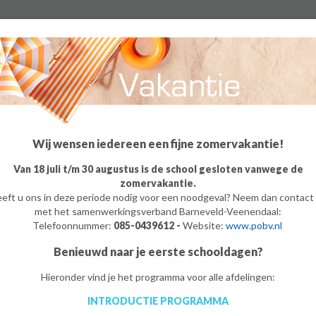
Algemeen
Groep 8
Ouders
Leerling
o
m
e
Wij wensen iedereen een fijne zomervakantie!
Van 18 juli t/m 30 augustus is de school gesloten vanwege de
zomervakantie.
eft u ons in deze periode nodig voor een noodgeval? Neem dan contact
met het samenwerkingsverband Barneveld-Veenendaal:
Telefoonnummer:
085-0439612 -
Website:
www.pobv.nl
Benieuwd naar je eerste schooldagen?
Hieronder vind je het programma voor alle afdelingen:
INTRODUCTIE PROGRAMMA