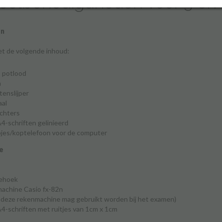
oolbenodigdheden voor 3 en 4
en
et de volgende inhoud:
s potlood
m
tenslijper
aal
chters
4-schriften gelinieerd
jes/koptelefoon voor de computer
e
iehoek
machine
Casio fx-82n
n deze rekenmachine mag gebruikt worden bij het examen)
4-schriften met ruitjes van 1cm x 1cm