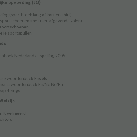
ijke opvoeding (LO)
eding (sportbroek lang of kort en shirt)
 sportschoenen (met niet-afgevende zolen)
nsportschoenen
r je sportspullen
nds
nboek Nederlands - spelling 2005
asiswoordenboek Engels
risma woordenboek En/Ne Ne/En
ap 4-rings
Welzijn
ift gelinieerd
chters