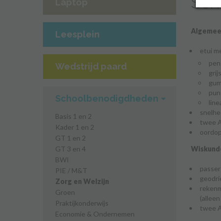
Sch
Laptop
Algeme
Leesplein
etui m
pen
Wedstrijd paard
grij
gu
pun
Schoolbenodigdheden
line
snelhe
Basis 1 en 2
twee A
Kader 1 en 2
oordop
GT 1 en 2
Wiskund
GT 3 en 4
BWI
passer
PIE / M&T
geodr
Zorg en Welzijn
reken
Groen
(allee
Praktijkonderwijs
twee A
Economie & Ondernemen