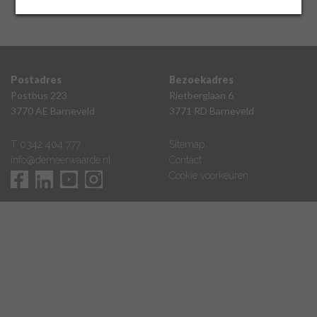
Inloggen
Postadres
Bezoekadres
Postbus 223
Rietberglaan 6
3770 AE Barneveld
3771 RD Barneveld
T 0342 404 777
Sitemap
info@demeerwaarde.nl
Contact
Cookie voorkeuren