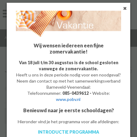
Home
Algemeen
/
/
Algemeen
Jaarkalender
Groep 8
Wij wensen iedereen een fijne
zomervakantie!
Ouders
Van 18 juli t/m 30 augustus is de school gesloten
Jaarkalender
2026
vanwege de zomervakantie.
Leerlingen
Heeft u ons in deze periode nodig voor een noodgeval?
Neem dan contact op met het samenwerkingsverband
Werken bij
Barneveld-Veenendaal:
augustus
september
okto
Telefoonnummer:
085-0439612 -
Website:
www.pobv.nl
MBO
Benieuwd naar je eerste schooldagen?
31
Introductieweek
PrO
Toevoegen
Hieronder vind je het programma voor alle afdelingen:
aan
kalender
INTRODUCTIE PROGRAMMA
Bedrijf