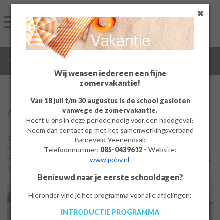
Home
Algemeen
/
/
/
Algemeen
Algemene informatie
Ons ABC
Groep 8
Wij wensen iedereen een fijne
zomervakantie!
Ouders
Van 18 juli t/m 30 augustus is de school gesloten
ABCDe Meerwaarde
vanwege de zomervakantie.
Leerlingen
Heeft u ons in deze periode nodig voor een noodgeval?
Neem dan contact op met het samenwerkingsverband
Werken bij
Op onze school kun je alle kanten op. Om je al snel wegwijs te
Barneveld-Veenendaal:
maken op onze school hebben we een handig overzicht gemaakt.
Telefoonnummer:
085-0439612 -
Website:
Hieronder staan in alfabetische volgorde alle belangrijke dingen die
www.pobv.nl
MBO
op onze school voorkomen.
Benieuwd naar je eerste schooldagen?
PrO
Hieronder vind je het programma voor alle afdelingen:
INTRODUCTIE PROGRAMMA
Bedrijf