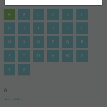
A
B
C
D
E
F
Inloggen
G
H
I
J
K
L
M
N
O
P
Q
R
S
T
U
V
W
X
Y
Z
A
Aanmelden